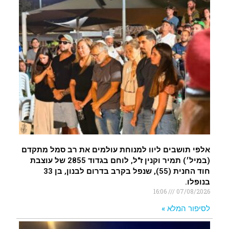
חצבה. פצועים
.
איציק נועם מייסד מקומו ערב ערב נפטר
.
אלפי תושבים ליוו למנוחת עולמים את רב סמל מתקדם
(במיל׳) תמיר וקנין ז"ל, לוחם בגדוד 2855 של עוצבת
חוד החנית (55), שנפל בקרב בדרום לבנון, בן 33
בנופלו.
16:06
07/08/2026
לסיפור המלא »