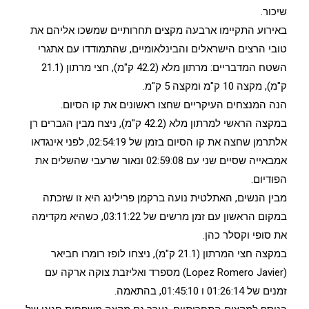
שיכור.
באירוע התקיימו ארבעה מקצים תחרותיים שמשכו אליהם את
טובי הרצים הישראלים והבינלאומיים, שהתמודדו עם אתגרי
השטח המדבריים: מרתון מלא (42.2 ק"מ), חצי מרתון (21.1
ק"מ), מקצה 10 ק"מ ומקצה 5 ק"מ.
הנה המנצחים העיקריים שחצו ראשונים את קו הסיום.
במקצה הראשי למרתון מלא (42.2 ק"מ), ניצח מבין הגברים רן
אלתרמן שחצה את קו הסיום בזמן של 02:54:19, לפני אינגדאו
אמבאייה שסיים שני עם 02:59:08 ונאור שרעבי שהשלים את
הפודיום.
מבין הנשים, האתלטית נועה ברקמן פרילינג היא זו שזכתה
במקום הראשון עם זמן מרשים של 03:11:22, כשהיא מקדימה
את סופי וקסלר כהן.
במקצה חצי המרתון (21.1 ק"מ), ניצחו לופז רומרו חביאר
(Lopez Romero Javier) מספרד ואליזבת צוקה ארקה עם
זמנים של 01:26:14 ו 01:45:10, בהתאמה.