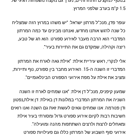
בנוסף למקצים התחרותיים, נערך גם מקצה משפחות חגיגי של
1.5 ק"מ בערב שלפני המרוץ.
עופר פדן, מנכ"ל מרתון ישראל: "יש משהו במרוץ הזה שמצליח
כל שנה לרגש אותנו מחדש, ואנחנו מבינים עד כמה המרתון
המדברי הוא הרבה מעבר לאירוע ספורט. הוא חג של טבע,
ריצה וקהילה, שמקדם גם את התיירות בעיר".
אלי לנקרי, ראש עיריית אילת: "אילת גאה לארח את המרתון
המדברי זו השנה ה-15. האירוע מחבר בין ספורט, נוף ותיירות,
ומציב את אילת על מפת אירועי הספורט הבינלאומיים".
שמעון קיפניס, מנכ"ל דן אילת: "אנו שמחים לארח זו השנה
השניה את המרתון המדברי במלונות דן באילת: דן אילת,נפטון
ודן פנורמה. אנו שמחים וגאים לעשות זאת גם השנה ואנו רואים
חשיבות רבות לקיום אירוע ספורט גדול ומסורתי בעיר אילת
ומאחלים לרצות ולרצים השתתפות מהנה ומועילה".
אירועי סוף השבוע של המרתון כללו גם פעילויות ספורט