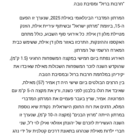
"חרבות ברזל" ומסיבת נובה.
המרתון המדברי הבינלאומי באילת 2025, שנערך זו הפעם
ה-15, ביוזמת "מרתון ישראל" ובשיתוף עיריית אילת, הוזנק
מטיילת מלון דן אילת. כל אירועי סוף השבוע, כולל מתחם
האקספו וההזנקות, התרכזו באזור מלון דן אילת, ששימש כבית
המארח הרשמי של המרתון.
האירוע נפתח ביום חמישי במקצה המשפחות החגיגי (1.5 ק"מ),
שהוקדש השנה לזכר המשפחות השכולות מאילת שאיבדו את
יקיריהן במלחמת חרבות ברזל ובמסיבת הנובה.
בין הרצים הבולטים ביום שישי היה דן אמיר (57) מאילת,
שאיבד את רגלו בלבנון לפני כשנה, ורץ את מקצה ה-5 ק"מ עם
הפרוטזה. אמיר, שרץ בעבר פעמיים את המרתון המדברי
המלא, הדגים את רוח החוסן הישראלית. נקודת שיא נוספת
במרתון הייתה "מרוץ הבנים" (מקצה ה-10 ק"מ), שנערך זו
השנה העשירית לזכרם של יהונתן אזולאי ואילן לוי ז"ל, שני
חברי ילדות מאילת שנהרגו בתאונת דרכים קטלנית על ידי נהג