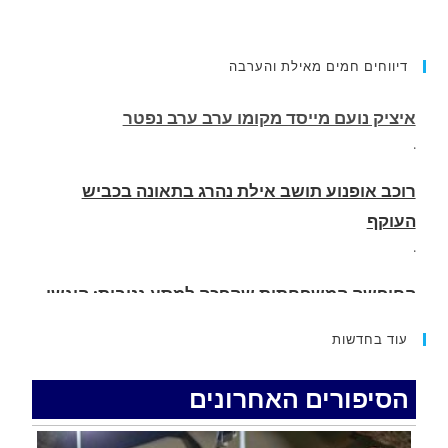
דיווחים חמים מאילת והערבה
רוכב אופנוע תושב אילת נהרג בתאונה בכביש
העוקף
.
החופשה המשפחתית שהפכה למסע גניבות: הוגשו
15 כתבי אישום נגד בני זוג שיחד עם ילדיהם יצאו
למסע גניבות באילת.
.
עוד בחדשות
האדמה רועדת- סדרת רעידות אדמה בחצי האי סיני
.
הסיפורים האחרונים
רכב התנגש במעקה בטיחות בכביש 90 בסמוך לעין