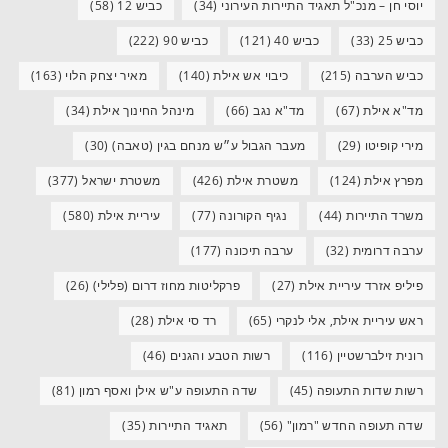
יוסי חן – מנכ"ל תאגיד התיירות העירוני
(34)
כביש 12
(58)
כביש 25
(33)
כביש 40
(121)
כביש 90
(222)
כביש הערבה
(215)
כיבוי אש אילת
(140)
מאיר יצחק הלוי
(163)
מד"א אילת
(67)
מד"א נגב
(66)
מינהל החינוך אילת
(34)
מירי קופיטו
(29)
מעבר הגבול ע״ש מנחם בגין (טאבה)
(30)
מפרץ אילת
(124)
משטרת אילת
(426)
משטרת ישראל
(377)
משרד התיירות
(44)
נגיף הקורונה
(77)
עיריית אילת
(580)
ערבה דרומית
(32)
ערבה תיכונה
(177)
פיליפ אזרד עיריית אילת
(27)
פרקליטות מחוז דרום (פלילי)
(26)
ראש עיריית אילת, אלי לנקרי
(65)
רד סי אילת
(28)
רונית זילברשטיין
(116)
רשות הטבע והגנים
(46)
רשות שדות התעופה
(45)
שדה התעופה ע"ש אילן ואסף רמון
(81)
שדה תעופה החדש "רמון"
(56)
תאגיד התיירות
(35)