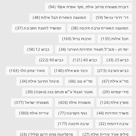
דוברת משטרת מרחב אילת, פקד אפרת אקלר
(94)
דר' דרורי גניאל
(59)
המועצה האזורית חבל אילות
(48)
המועצה האזורית ערבה תיכונה
(38)
המשרד להגנת הסביבה
(37)
חבל אילות
(135)
חרבות ברזל
(160)
יוסי חן – מנכ"ל תאגיד התיירות העירוני
(34)
כביש 12
(58)
כביש 25
(33)
כביש 40
(121)
כביש 90
(222)
כביש הערבה
(215)
כיבוי אש אילת
(140)
מאיר יצחק הלוי
(163)
מד"א אילת
(67)
מד"א נגב
(66)
מינהל החינוך אילת
(34)
מירי קופיטו
(29)
מעבר הגבול ע״ש מנחם בגין (טאבה)
(30)
מפרץ אילת
(124)
משטרת אילת
(426)
משטרת ישראל
(377)
משרד התיירות
(44)
נגיף הקורונה
(77)
עיריית אילת
(580)
ערבה דרומית
(32)
ערבה תיכונה
(177)
פיליפ אזרד עיריית אילת
(27)
פרקליטות מחוז דרום (פלילי)
(26)