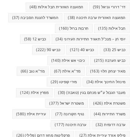
דר' דרורי גניאל
(59)
המועצה האזורית חבל אילות
(48)
המועצה האזורית ערבה תיכונה
(38)
המשרד להגנת הסביבה
(37)
חבל אילות
(135)
חרבות ברזל
(160)
יוסי חן – מנכ"ל תאגיד התיירות העירוני
(34)
כביש 12
(58)
כביש 25
(33)
כביש 40
(121)
כביש 90
(222)
כביש הערבה
(215)
כיבוי אש אילת
(140)
מאיר יצחק הלוי
(163)
מד"א אילת
(67)
מד"א נגב
(66)
מינהל החינוך אילת
(34)
מירי קופיטו
(29)
מעבר הגבול ע״ש מנחם בגין (טאבה)
(30)
מפרץ אילת
(124)
משטרת אילת
(426)
משטרת ישראל
(377)
משרד התיירות
(44)
נגיף הקורונה
(77)
עיריית אילת
(580)
ערבה דרומית
(32)
ערבה תיכונה
(177)
פיליפ אזרד עיריית אילת
(27)
פרקליטות מחוז דרום (פלילי)
(26)