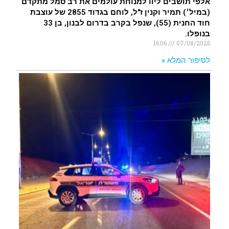
אלפי תושבים ליוו למנוחת עולמים את רב סמל מתקדם
(במיל׳) תמיר וקנין ז"ל, לוחם בגדוד 2855 של עוצבת
חוד החנית (55), שנפל בקרב בדרום לבנון, בן 33
בנופלו.
16:06
07/08/2026
לסיפור המלא »