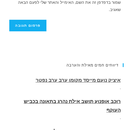
שמור בדפדפן זה את השם, האימייל והאתר שלי לפעם הבאה
שאגיב.
איציק נועם מייסד מקומו ערב ערב נפטר
דיווחים חמים מאילת והערבה
.
רוכב אופנוע תושב אילת נהרג בתאונה בכביש
העוקף
.
החופשה המשפחתית שהפכה למסע גניבות: הוגשו
15 כתבי אישום נגד בני זוג שיחד עם ילדיהם יצאו
למסע גניבות באילת.