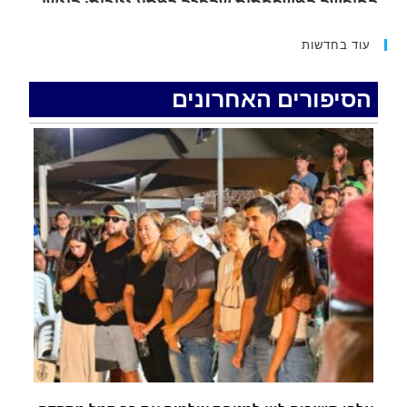
.
עוד בחדשות
האדמה רועדת- סדרת רעידות אדמה בחצי האי סיני
.
הסיפורים האחרונים
רכב התנגש במעקה בטיחות בכביש 90 בסמוך לעין
חצבה. פצועים
.
איציק נועם מייסד מקומו ערב ערב נפטר
.