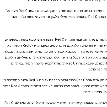
האתר מנוהל ומופעל על-ידי "רד סי תקשורת" . השימוש באתר מחייב עמידה בכמה תנאים והסכמות , והמשך השימוש באתר Red C מעיד על
הסכמתכם לתנאים אלה, אנא קראו אותם בקפידה. תנאי השימוש באתר Red C מנוסחים מכאן ואילך בלשון זכר מטעמי נוחות בלבד, והם
המידע המקוון שמצוי באתר Red C , הפרסומות המופיעות בו וכן קישורים מתוך הכתבות והמידע Red C תקשורת מפרסמת באתר, מאפשרים
למצוא ולהגיע למידע ותכנים המתפרסמים באינטרנט בכלל. מרבית המידע והתכנים הללו אינם מתפרסמים כמובן על ידי Red C תקשורת או
או שאתה מתנגד לתוכנם, או סבור כי הם מקוממים, פוגעים, מרגיזים, בלתי
לתי מוסריים. Red C תקשורת מבהירה בזה כי אינה אחראית בכל צורה שהיא לתוכנם של האתרים שאליהם מוליכים
קישורים מהכתבות, הפרסומות או החומר המערכתי באתר Red C . כמו כן, אין באפשרות Red C תקשורת לקבוע עד כמה המידע באתרים
ויק או עדכני.
Red C תקשורת אינה שולטת במידע המתפרסם באתרים שאליהם מקשרים אתר Red C בכלל ואינה מפקחת עליהם. Red C איננה מתחייבת כי
כל הקישורים שימצאו באתר Red C יהיו תקינים ויובילו אותך לאתר האינטרנט הנכון או לאתר פעיל כלשהו. העובדה שתמצא באתר Red C קישור
 עדכני או אמין.
Red C רשאית לסלק מאתר Red C קישורים שנכללו בהם בעבר, או להימנע מהוספת קישורים חדשים – הכל, לפי שיקול דעתה המוחלט. Red C