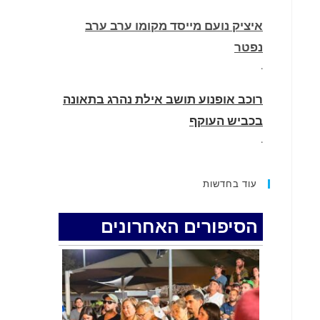
איציק נועם מייסד מקומו ערב ערב
נפטר
.
רוכב אופנוע תושב אילת נהרג בתאונה
בכביש העוקף
.
החופשה המשפחתית שהפכה למסע
עוד בחדשות
גניבות: הוגשו 15 כתבי אישום נגד בני
זוג שיחד עם ילדיהם יצאו למסע גניבות
הסיפורים האחרונים
באילת.
.
האדמה רועדת- סדרת רעידות אדמה
בחצי האי סיני