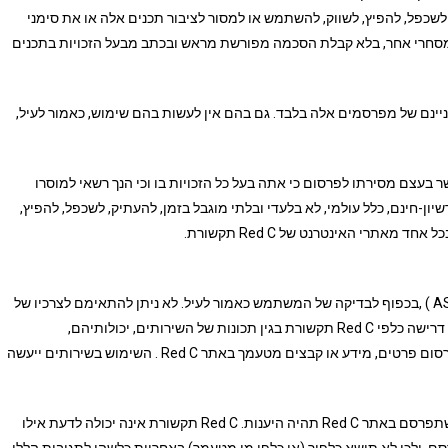
עתיק, לשכפל, להפיץ, לשווק, להשתמש או למסור לציבור תכנים אלה או את סימני
 מסחרי אחר, בלא קבלת הסכמה מפורשת מראש ובכתב מבעל הזכויות בתכנים
נם של מפרסמים אלה בלבד. גם בהם אין לעשות בהם שימוש, כאמור לעיל,
דע המיועד לפרסום באתר Red C , אתה מאשר בעצם מסירתו לפרסום כי אתה בעל כל הזכויות בו וכי הנך רשאי למוסרו
המידע לפרסום אתה מקנה ל Red C תקשורת רשיון-חינם, כלל עולמי, לא בלעדי ובלתי מוגבל בזמן, להעתיק, לשכפל, להפיץ,
אתרי האינטרנט של Red C תקשורת.
השירותים והמידע באתר Red C ניתנים לשימוש כמות שהם ( AS IS ) ,בכפוף לבדיקה של המשתמש כאמור לעיל. לא ניתן להתאימם לצרכיו של
כל אדם ואדם. מוצהר ומוסכם כי לא תהיה לך כל טענה, תביעה או דרישה כלפי Red C תקשורת בגין תכונות של השירותים, יכולותיהם,
מגבלותיהם, התאמתם לצרכיך או התגובות שיעורר (אם בכלל) פרסום פרטים, מידע או קבצים מטעמך באתר Red C . השימוש בשירותים ייעשה
Red C תקשורת אינה מתחייבת, כי למסרים, למידע או למודעות שתפרסם באתר Red C תהיה היענות. Red C תקשורת אינה יכולה לדעת אילו