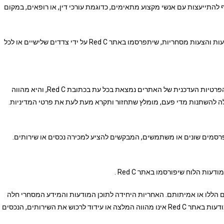
ף להתייעצות עם אנשי מקצוע מתאימים, כדוגמת עורכי דין, או רופאים, במקום
בנוסף לאמור לעיל, Red C לא תישא באחריות למידע, תכנים, מודעות והצעות מסחריות, שיתפרסמו באתר Red C על ידי צדדים שלישיים או לכל
Red C מכבדת את פרטיות המשתמשים באתר Red C . מדיניות הפרטיות העדכנית של האתרים נמצאת בכל עת בכתובת Red C, והיא מהווה
ולה להשתנות מדי פעם, מומלץ שתחזור ותקרא מעת לעת את פרטי המדיניות.
של מפרסמים שונים או משתמשים, המבקשים להציע למכירה נכסים או שירותים.
ומים הללו או אמיתותם. האחריות היחידה לתוכן המודעות והמידע המסחרי חלה
על המפרסמים. שוב יודגש כי פרסום מידע מסחרי, פרסומות או מודעות באתר Red C אינו מהווה המלצה או עידוד לרכוש את השירותים, הנכסים