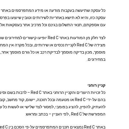
עם אספקתם, תנאי התשלום בגינם וכל מרכיב אחר בעסקאות אלו. כן לא תישא Red C באחריות לנזק שייגרם למי
לצד חלק מן המודעות באתר Red C יופיע
מצידה של Red C לקניית נכסים או שירותים, ובכל מקר
במחירונים.
קניין רוחני
להעתיק, להפיץ, להציג בפומבי, למסור לצד שלישי או לעשות כל
המפורשת של Red C , לפי העניין – בכתב ומראש.