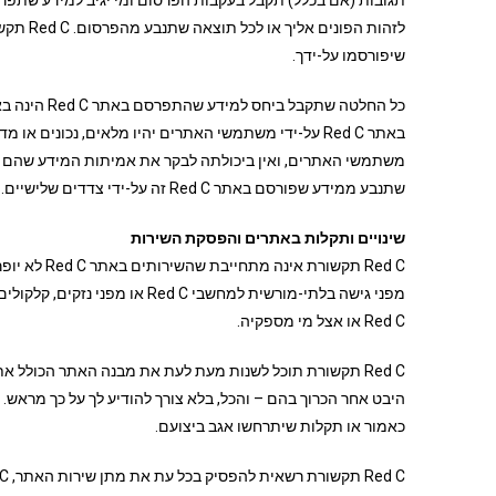
תגובות (אם בכלל) תקבל בעקבות הפרסום ומי יגיב למידע שתפרסם
לזהות ה
שיפורסמו על-ידך.
שתנבע ממידע שפורסם באתר Red C זה על-ידי צדדים שלישיים.
שינויים ותקלות באתרים והפסקת השירות
Red C תקשור
מפני גישה בלתי-מורשית למחשבי C
Red C או אצל מי מספקיה.
כאמור או תקלות שיתרחשו אגב ביצועם.