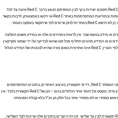
כל עסקה שתיעשה בעקבות מודעה או מידע המתפרסמים באתר Red C תסוכם ישירות בינך לבין המפרסם הנוגע בדבר. Red C איננה צד לכל
עסקה כזו, והיא לא תישא באחריות לשירותים וטובין שיוצעו בפרסומות ובמודעות המתפרסמות באתר Red C או ירכשו באמצעותן, לרבות בקשר
 שיתקשר בעסקה כאמור.
ו קישורים למחירונים שונים או מידע בנושא שכר. אין לראות במחירונים אלה או במידע משום המלצה
ה אין המחירונים או המידע מהווים תחליף מכל סוג שהוא לבדיקה על-ידי שמאי מקרקעין
מוסמך, מכון בדיקה מוסמך לבדיקת רכב או כל גורם מוסמך אחר, לפי העניין. Red C אינה אחראית בשום צורה שהיא לנכונותו של המידע הכלול
כל זכויות היוצרים והקניין הרוחני באתר Red C – לרבות בשם וסימני המסחר Red C , רד סי תקשורת, בעיצוב האתרים, בתכנים המתפרסמים
בהם על-ידי Red C או מטעמה ובכל תוכנה, יישום, קוד מחשב, קובץ גרפי, טקסט וכל חומר אחר הכלולים בהם – הנן של Red C תקשורת בלבד. אין
 שימוש מסחרי או לא מסחרי אחר בכל חלק מן הנ"ל בלא קבלת הסכמתה
באתר Red C נמצאים תכנים המתפרסמים על-פי הסכם בין Red C תקשורת לבין צד שלישי. זכויות היוצרים בתכנים אלה שייכות לצד השלישי,