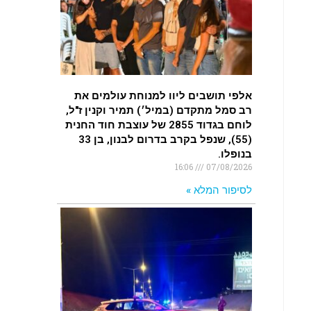
.
רכב התנגש במעקה בטיחות בכביש 90
בסמוך לעין חצבה. פצועים
.
אלפי תושבים ליוו למנוחת עולמים את
רב סמל מתקדם (במיל׳) תמיר וקנין ז"ל,
לוחם בגדוד 2855 של עוצבת חוד החנית
(55), שנפל בקרב בדרום לבנון, בן 33
בנופלו.
16:06
07/08/2026
לסיפור המלא »