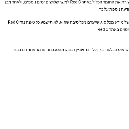
לפחות 30 ימים מראש. עם הפסקת השירותים תחזיק Red C תקשורת את החומר הכלול באתר Red C למשך שלושים ימים נוספים, ולאחר מכן
דעה נוספת על כך.
מבלי לפגוע באמור לעיל, אין Red C תקשורת אחראית לכל אובדן של מידע מכל סוג, שייגרם מכל סיבה שהיא. לא תישמע כל טענה נגד Red C
באתר Red C
 ישראל. מקום השיפוט הבלעדי בגין כל דבר ועניין הנובע מהסכם זה או מהאתר הנו בבתי