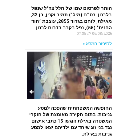
הותר לפרסום שמו של חלל צה"ל שנפל
בלבנון. רס״ם (מיל׳) תמיר וקנין, בן 33,
מאילת, לוחם בגדוד 2855, עוצבת ׳חוד
החנית׳ (55), נפל בקרב בדרום לבנון.
07:35
06/08/2026
לסיפור המלא »
החופשה המשפחתית שהפכה למסע
גניבות: בתום חקירה מאומצת של חוקרי
המשטרה באילת הוגשו 15 כתבי אישום
נגד בני זוג שיחד עם ילדיהם יצאו למסע
גניבות באילת.