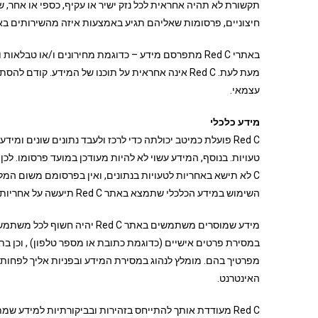
תקשורת לא תהיה אחראית לכל נזק ישיר או עקיף, כספי או אחר
חיצוניים, פרסומות שאליהם תגיע באמצעות איזה מהשירותים באתר Red C , ובפרט מנוע הח
באתרי Red C מתפרסם מידע – כדוגמת מחירונים ו/או טבל
מעת לעת. Red C אינה אחראית על תוכנו של המידע. 
עצמאי.
מידע כלכלי
Red C פועלת כמיטב יכולתה כדי לרכז ולעבד נתונים שונים ו
C לא תישא באחריות לטעויות בנתונים, ואין בפרסומם משום המל
השימוש במידע הכלכלי שתמצא באתר Red C תיעשה על אחריותך בלבד.
מידע שמוסרים משתמשים באתר d C
מפרטיך בהם. מומלץ לנהוג במסירת המידע ובפניות אליך לפחות
האינטרנט.