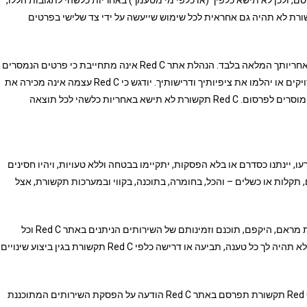
, ולכן לא תישא כלפיך (או כלפי מי מטעמך) באחריות כלשהי לתגובות הללו,
פונים אליך או לכל תוצאה שתנבע מהפרסום. Red C תקשורת לא תהיה גם אחראית לכל שימוש שייעשה על ידי צד שלישי בפרטים
כל החלטה שתקבל ביחס למידע שהתפרסם באתר Red C הינה באחריותך המלאה בלבד. הנהלת אתר Red C אינה מתחייבת כי פרטים הנמסרים
באתר Red C על-ידי משתמשי האתרים יהיו מלאים, נכונים או מדויקים או יהלמו את ציפיותיך ודרישותיך. יודגש כי Red C עצמה אינה מכירה את
משתמשי האתרים, ואין ביכולתה לבקר את אמיתות המידע שהם מוסרים לפרסום. Red C תקשורת לא תישא באחריות כלשהי לכל תוצאה
ת אינה מתחייבת שהשירותים באתר Red C לא יופרעו, יינתנו כסדרם או בלא הפסקות, יתקיימו בבטחה וללא טעויות, ויהיו חסינים
Red  או מפני נזקים, קלקולים, תקלות או כשלים – והכל, בחומרה, בתוכנה, בקווי ובמערכות תקשורת, אצל
Red C תקשורת תוכל לשנות מעת לעת את מבנה האתר הכולל את מראם, היקפם, תוכנם וזמינותם של השירותים הניתנים באתר Red C וכל
היבט אחר הכרוך בהם – והכל, בלא צורך להודיע לך על כך מראש. לא תהיה לך כל טענה, תביעה או דרישה כלפי Red C תקשורת בגין ביצוע שינויים
Red C תקשורת רשאית להפסיק בכל עת את מתן שירות האתר, Red C תקשורת תפרסם באתר Red C הודעה על הפסקת השירותים המתוכננת