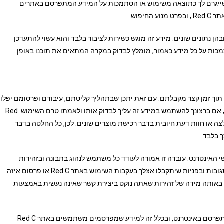
, שייגרם לך כתוצאה משימוש או הסתמכות על המידע המתפרסם באתרים
יפוש.
אות ובהן נתונים שונים. מידע זה מוגש כשירות לציבור בלבד והוא עשוי להתעדכן
קודם להסתמכות על כל מידע כאמור, מומלץ לבדוק במקרה המתאים את תוכנו באופן
מידע תוך זמן קצר מקבלתם. עם זאת יתכן שבתהליך קליטתם, עיבודם ופרסומם יפלו
טעויות. בנוסף, המידע עשוי לא להיות מעודכן במועד פרסומו. לכן, אם ברצונך להשתמש במידע זה עליך לבדוק אותו ולאמתו טרם השימוש. Red
צה או חוות דעת חיובית בדבר רכישת מוצרים שונים. לכן, כל החלטה בדבר
Re יהיה חשוף לכל משתמשי האינטרנט. עובדה זו אמורה לעודד כל משתמש לנהוג בתבונה ובזהירות
במסירת פרטים אישיים (כדוגמת כתובת או מספר טלפון) , וכן בתגובות ובפניות שיתקבלו אצלך בעקבות השימוש באתר Red C או פרסום איזה
 באותה מידה של זהירות שאתה נוקט ביצירת קשר שאינה נעשית באמצעות
Red C מעודדת אותך להתייחס בזהירות ובביקורתיות למידע שמתפרסם באינטרנט, ובכלל זה למידע שמפרסמים משתמשים באתר Red C